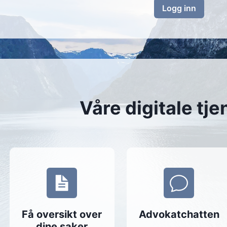
Logg inn
Våre digitale tje
Få oversikt over
Advokatchatten
dine saker