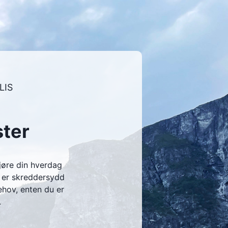
LIS
ster
gjøre din hverdag
r er skreddersydd
behov, enten du er
.